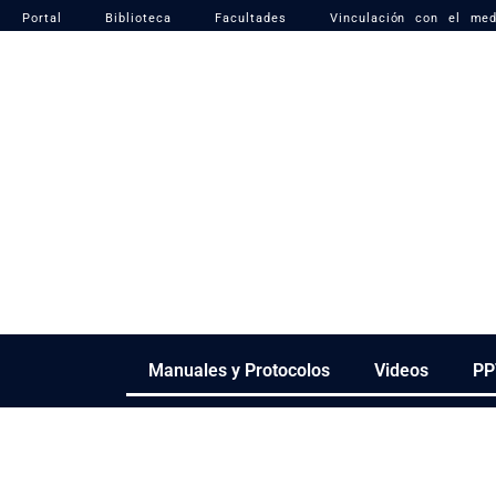
Portal
Biblioteca
Facultades
Vinculación con el med
Manuales y Protocolos
Videos
PP