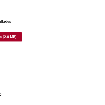
ultades
o (2.0 MB)
o