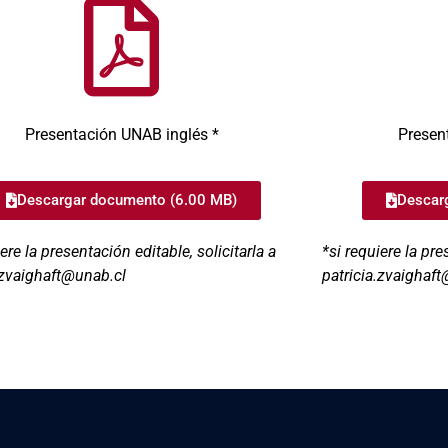
Presentación UNAB inglés *
Presen
Descargar documento (6.00 MB)
Descar
ere la presentación editable, solicitarla a
*si requiere la pre
.zvaighaft@unab.cl
patricia.zvaighaf