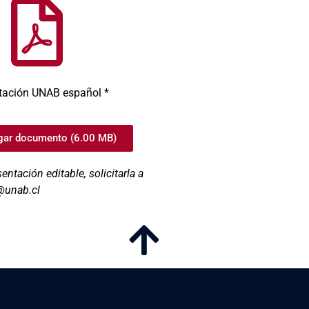
tación UNAB español *
gar documento (6.00 MB)
sentación editable, solicitarla a
t@unab.cl